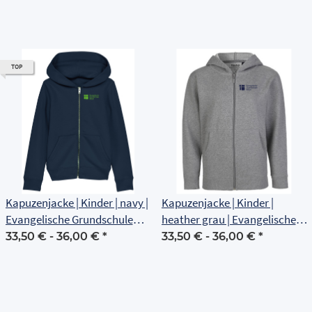
TOP
Kapuzenjacke | Kinder | navy |
Kapuzenjacke | Kinder |
Evangelische Grundschule
heather grau | Evangelische
Erfurt
Grundschule Erfurt
33,50 € -
36,00 €
*
33,50 € -
36,00 €
*