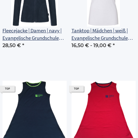
Fleecejacke | Damen | navy |
Tanktop | Mädchen | weiß |
Evangelische Grundschule
Evangelische Grundschule
Erfurt
Erfurt
28,50 €
*
16,50 € -
19,00 €
*
TOP
TOP