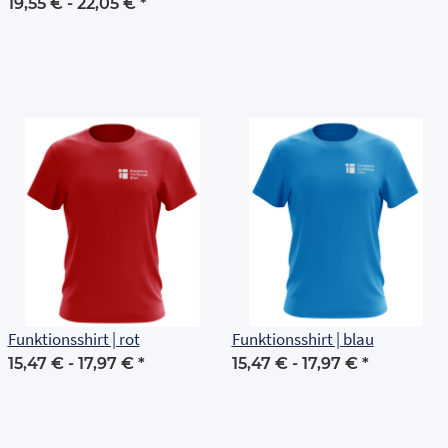
Grundschule Erfurt
19,55 € -
22,05 €
*
Funktionsshirt | rot
Funktionsshirt | blau
15,47 € -
17,97 €
*
15,47 € -
17,97 €
*