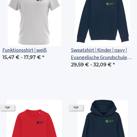
Funktionsshirt | weiß
Sweatshirt | Kinder | navy |
Evangelische Grundschule
15,47 € -
17,97 €
*
Erfurt
29,59 € -
32,09 €
*
TOP
TOP