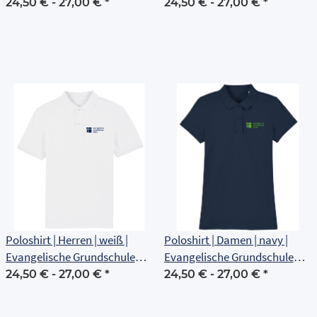
Erfurt
Erfurt
24,50 € -
27,00 €
*
24,50 € -
27,00 €
*
Poloshirt | Herren | weiß |
Poloshirt | Damen | navy |
Evangelische Grundschule
Evangelische Grundschule
Erfurt
Erfurt
24,50 € -
27,00 €
*
24,50 € -
27,00 €
*