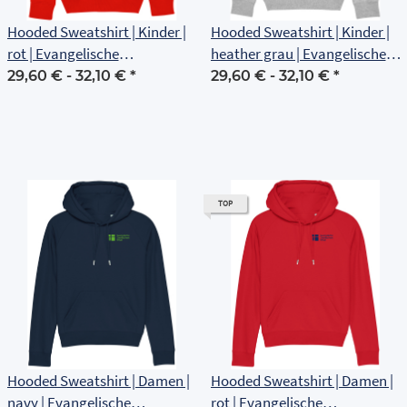
Hooded Sweatshirt | Kinder |
Hooded Sweatshirt | Kinder |
rot | Evangelische
heather grau | Evangelische
Grundschule Erfurt
Grundschule Erfurt
29,60 € -
32,10 €
*
29,60 € -
32,10 €
*
TOP
Hooded Sweatshirt | Damen |
Hooded Sweatshirt | Damen |
navy | Evangelische
rot | Evangelische