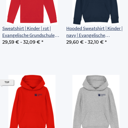
Sweatshirt | Kinder | rot |
Hooded Sweatshirt | Kinder |
Evangelische Grundschule
navy | Evangelische
Erfurt
Grundschule Erfurt
29,59 € -
32,09 €
*
29,60 € -
32,10 €
*
TOP