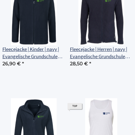
Fleecejacke | Kinder | navy |
Fleecejacke | Herren | navy |
Evangelische Grundschule
Evangelische Grundschule
Erfurt
Erfurt
26,90 €
*
28,50 €
*
TOP