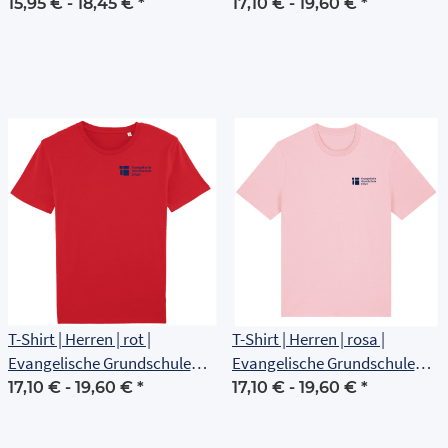
Erfurt
Erfurt
15,95 € -
18,45 €
*
17,10 € -
19,60 €
*
T-Shirt | Herren | rot |
T-Shirt | Herren | rosa |
Evangelische Grundschule
Evangelische Grundschule
Erfurt
Erfurt
17,10 € -
19,60 €
*
17,10 € -
19,60 €
*