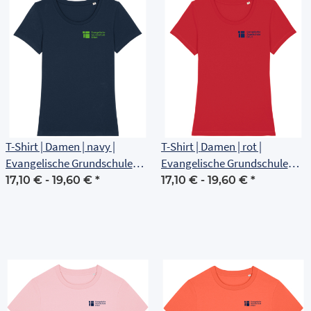
T-Shirt | Damen | navy |
T-Shirt | Damen | rot |
Evangelische Grundschule
Evangelische Grundschule
Erfurt
Erfurt
17,10 € -
19,60 €
*
17,10 € -
19,60 €
*