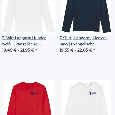
T-Shirt Langarm | Kinder |
T-Shirt | Langarm | Herren |
weiß | Evangelische
navy | Evangelische
Grundschule Erfurt
Grundschule Erfurt
19,45 € -
21,95 €
*
19,55 € -
22,05 €
*