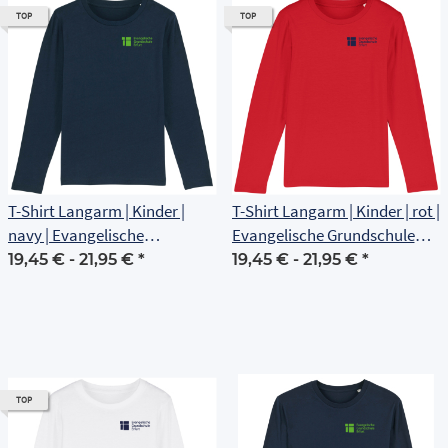
TOP
TOP
T-Shirt Langarm | Kinder |
T-Shirt Langarm | Kinder | rot |
navy | Evangelische
Evangelische Grundschule
Grundschule Erfurt
Erfurt
19,45 € -
21,95 €
*
19,45 € -
21,95 €
*
TOP