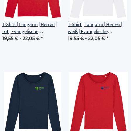
T-Shirt | Langarm | Herren |
T-Shirt | Langarm | Herren |
rot | Evangelische
weiß | Evangelische
Grundschule Erfurt
Grundschule Erfurt
19,55 € -
22,05 €
*
19,55 € -
22,05 €
*