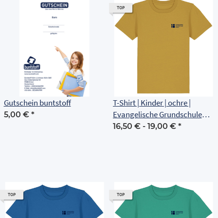
TOP
Gutschein buntstoff
T-Shirt | Kinder | ochre |
Evangelische Grundschule
5,00 €
*
Erfurt
16,50 € -
19,00 €
*
TOP
TOP