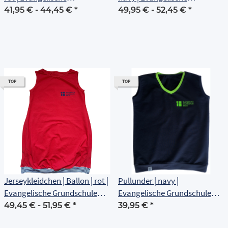
Grundschule Erfurt
Grundschule Erfurt
41,95 € -
44,45 €
*
49,95 € -
52,45 €
*
TOP
TOP
Jerseykleidchen | Ballon | rot |
Pullunder | navy |
Evangelische Grundschule
Evangelische Grundschule
Erfurt
Erfurt
49,45 € -
51,95 €
*
39,95 €
*