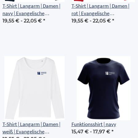
T-Shirt | Langarm | Damen |
T-Shirt | Langarm | Damen |
navy | Evangelische
rot | Evangelische
Grundschule Erfurt
Grundschule Erfurt
19,55 € -
22,05 €
*
19,55 € -
22,05 €
*
T-Shirt | Langarm | Damen |
Funktionsshirt | navy
weiß | Evangelische
15,47 € -
17,97 €
*