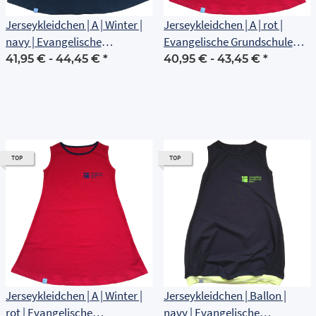
Jerseykleidchen | A | Winter |
Jerseykleidchen | A | rot |
navy | Evangelische
Evangelische Grundschule
Grundschule Erfurt
Erfurt
41,95 € -
44,45 €
*
40,95 € -
43,45 €
*
TOP
TOP
Jerseykleidchen | A | Winter |
Jerseykleidchen | Ballon |
rot | Evangelische
navy | Evangelische