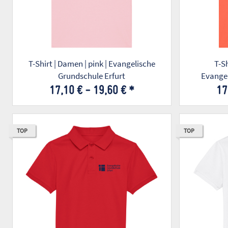
T-Shirt | Damen | pink | Evangelische
T-Shirt | Da
Grundschule Erfurt
Evangel
17,10 € -
19,60 €
*
17
TOP
TOP