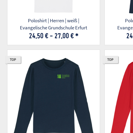
Poloshirt | Herren | weiß |
Polo
Evangelische Grundschule Erfurt
Evangel
24,50 € -
27,00 €
*
24
TOP
TOP