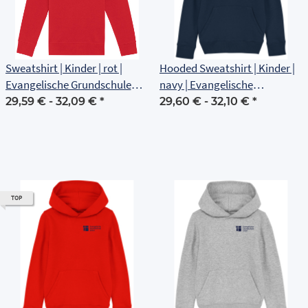
Sweatshirt | Kinder | rot |
Hooded Sweatshirt | Kinder |
Evangelische Grundschule
navy | Evangelische
Erfurt
Grundschule Erfurt
29,59 € -
32,09 €
*
29,60 € -
32,10 €
*
TOP