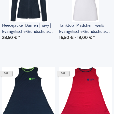
Fleecejacke | Damen | navy |
Tanktop | Mädchen | weiß |
Evangelische Grundschule
Evangelische Grundschule
Erfurt
Erfurt
28,50 €
*
16,50 € -
19,00 €
*
TOP
TOP