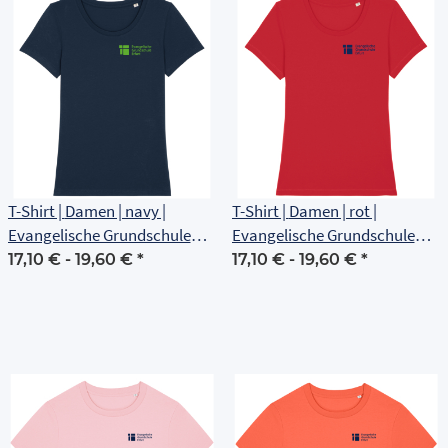
T-Shirt | Damen | navy |
T-Shirt | Damen | rot |
Evangelische Grundschule
Evangelische Grundschule
Erfurt
Erfurt
17,10 € -
19,60 €
*
17,10 € -
19,60 €
*