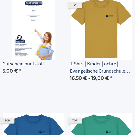
TOP
Gutschein buntstoff
T-Shirt | Kinder | ochre |
Evangelische Grundschule
5,00 €
*
Erfurt
16,50 € -
19,00 €
*
TOP
TOP