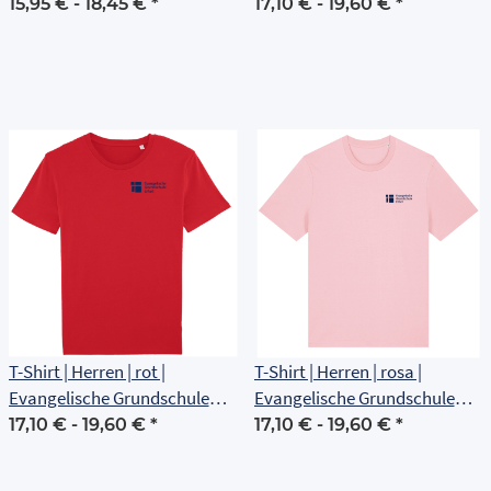
Erfurt
Erfurt
15,95 € -
18,45 €
*
17,10 € -
19,60 €
*
T-Shirt | Herren | rot |
T-Shirt | Herren | rosa |
Evangelische Grundschule
Evangelische Grundschule
Erfurt
Erfurt
17,10 € -
19,60 €
*
17,10 € -
19,60 €
*