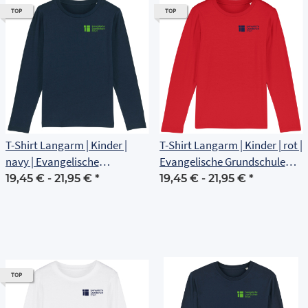
TOP
TOP
T-Shirt Langarm | Kinder |
T-Shirt Langarm | Kinder | rot |
navy | Evangelische
Evangelische Grundschule
Grundschule Erfurt
Erfurt
19,45 € -
21,95 €
*
19,45 € -
21,95 €
*
TOP