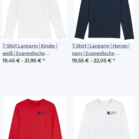
T-Shirt Langarm | Kinder |
T-Shirt | Langarm | Herren |
weiß | Evangelische
navy | Evangelische
Grundschule Erfurt
Grundschule Erfurt
19,45 € -
21,95 €
*
19,55 € -
22,05 €
*