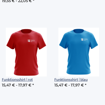
Grundschule Erfurt
19,55 € -
22,05 €
*
Funktionsshirt | rot
Funktionsshirt | blau
15,47 € -
17,97 €
*
15,47 € -
17,97 €
*