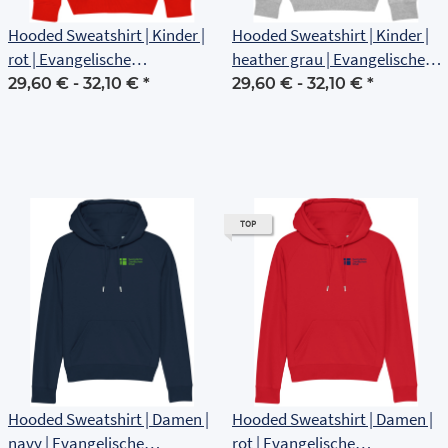
Hooded Sweatshirt | Kinder |
Hooded Sweatshirt | Kinder |
rot | Evangelische
heather grau | Evangelische
Grundschule Erfurt
Grundschule Erfurt
29,60 € -
32,10 €
*
29,60 € -
32,10 €
*
TOP
Hooded Sweatshirt | Damen |
Hooded Sweatshirt | Damen |
navy | Evangelische
rot | Evangelische