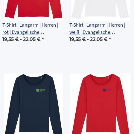
T-Shirt | Langarm | Herren |
T-Shirt | Langarm | Herren |
rot | Evangelische
weiß | Evangelische
Grundschule Erfurt
Grundschule Erfurt
19,55 € -
22,05 €
*
19,55 € -
22,05 €
*