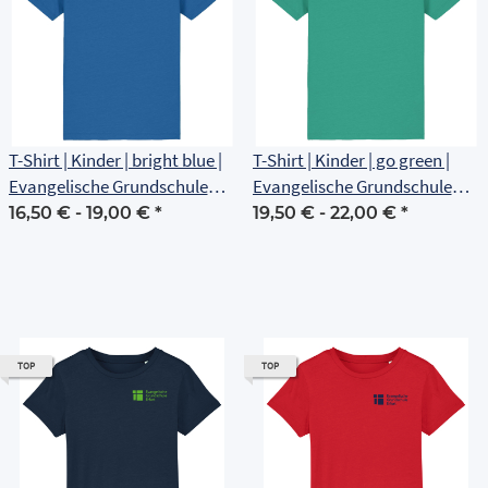
T-Shirt | Kinder | bright blue |
T-Shirt | Kinder | go green |
Evangelische Grundschule
Evangelische Grundschule
Erfurt
Erfurt
16,50 € -
19,00 €
*
19,50 € -
22,00 €
*
TOP
TOP