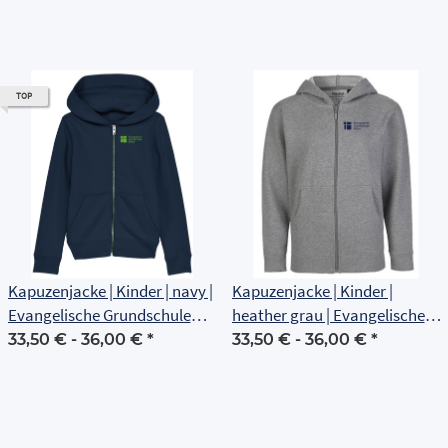
TOP
Kapuzenjacke | Kinder | navy |
Kapuzenjacke | Kinder |
Evangelische Grundschule
heather grau | Evangelische
Erfurt
Grundschule Erfurt
33,50 € -
36,00 €
*
33,50 € -
36,00 €
*