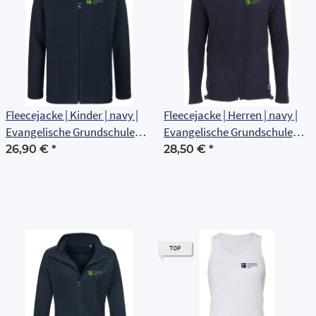
Fleecejacke | Kinder | navy |
Fleecejacke | Herren | navy |
Evangelische Grundschule
Evangelische Grundschule
Erfurt
Erfurt
26,90 €
*
28,50 €
*
TOP