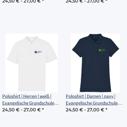
Erfurt
Erfurt
24,50 € -
27,00 €
*
24,50 € -
27,00 €
*
Poloshirt | Herren | weiß |
Poloshirt | Damen | navy |
Evangelische Grundschule
Evangelische Grundschule
Erfurt
Erfurt
24,50 € -
27,00 €
*
24,50 € -
27,00 €
*