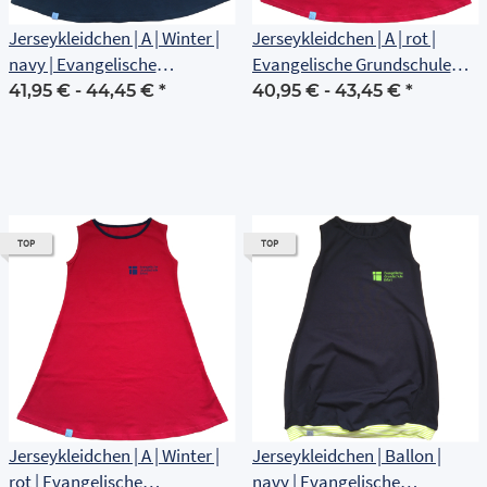
Jerseykleidchen | A | Winter |
Jerseykleidchen | A | rot |
navy | Evangelische
Evangelische Grundschule
Grundschule Erfurt
Erfurt
41,95 € -
44,45 €
*
40,95 € -
43,45 €
*
TOP
TOP
Jerseykleidchen | A | Winter |
Jerseykleidchen | Ballon |
rot | Evangelische
navy | Evangelische