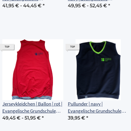
Grundschule Erfurt
Grundschule Erfurt
41,95 € -
44,45 €
*
49,95 € -
52,45 €
*
TOP
TOP
Jerseykleidchen | Ballon | rot |
Pullunder | navy |
Evangelische Grundschule
Evangelische Grundschule
Erfurt
Erfurt
49,45 € -
51,95 €
*
39,95 €
*