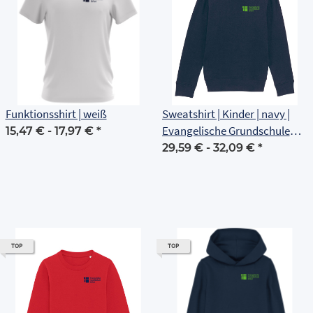
Funktionsshirt | weiß
Sweatshirt | Kinder | navy |
Evangelische Grundschule
15,47 € -
17,97 €
*
Erfurt
29,59 € -
32,09 €
*
TOP
TOP