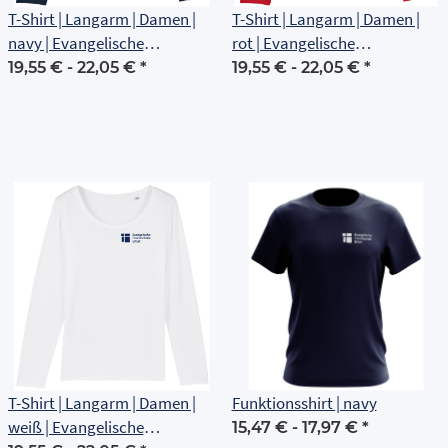
T-Shirt | Langarm | Damen |
T-Shirt | Langarm | Damen |
navy | Evangelische
rot | Evangelische
Grundschule Erfurt
Grundschule Erfurt
19,55 € -
22,05 €
*
19,55 € -
22,05 €
*
T-Shirt | Langarm | Damen |
Funktionsshirt | navy
weiß | Evangelische
15,47 € -
17,97 €
*