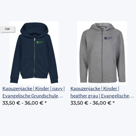
TOP
Kapuzenjacke | Kinder | navy |
Kapuzenjacke | Kinder |
Evangelische Grundschule
heather grau | Evangelische
Erfurt
Grundschule Erfurt
33,50 € -
36,00 €
*
33,50 € -
36,00 €
*