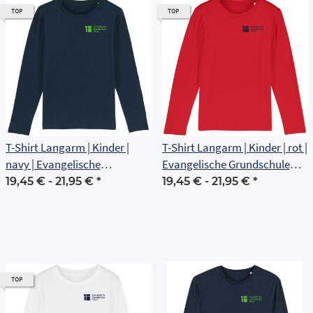
TOP
TOP
T-Shirt Langarm | Kinder |
T-Shirt Langarm | Kinder | rot |
navy | Evangelische
Evangelische Grundschule
Grundschule Erfurt
Erfurt
19,45 € -
21,95 €
*
19,45 € -
21,95 €
*
TOP