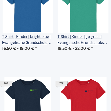
T-Shirt | Kinder | bright blue |
T-Shirt | Kinder | go green |
Evangelische Grundschule
Evangelische Grundschule
Erfurt
Erfurt
16,50 € -
19,00 €
*
19,50 € -
22,00 €
*
TOP
TOP