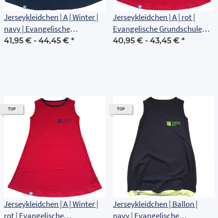
Jerseykleidchen | A | Winter |
Jerseykleidchen | A | rot |
navy | Evangelische
Evangelische Grundschule
Grundschule Erfurt
Erfurt
41,95 € -
44,45 €
*
40,95 € -
43,45 €
*
TOP
TOP
Jerseykleidchen | A | Winter |
Jerseykleidchen | Ballon |
rot | Evangelische
navy | Evangelische