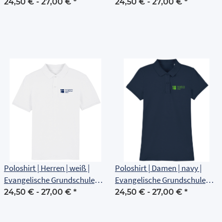
Erfurt
Erfurt
24,50 € -
27,00 €
*
24,50 € -
27,00 €
*
Poloshirt | Herren | weiß |
Poloshirt | Damen | navy |
Evangelische Grundschule
Evangelische Grundschule
Erfurt
Erfurt
24,50 € -
27,00 €
*
24,50 € -
27,00 €
*