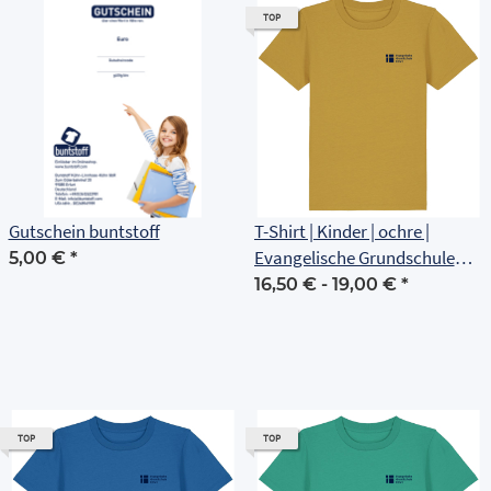
TOP
Gutschein buntstoff
T-Shirt | Kinder | ochre |
Evangelische Grundschule
5,00 €
*
Erfurt
16,50 € -
19,00 €
*
TOP
TOP