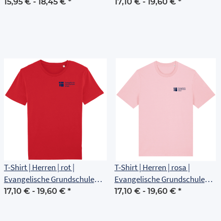
Erfurt
Erfurt
15,95 € -
18,45 €
*
17,10 € -
19,60 €
*
T-Shirt | Herren | rot |
T-Shirt | Herren | rosa |
Evangelische Grundschule
Evangelische Grundschule
Erfurt
Erfurt
17,10 € -
19,60 €
*
17,10 € -
19,60 €
*