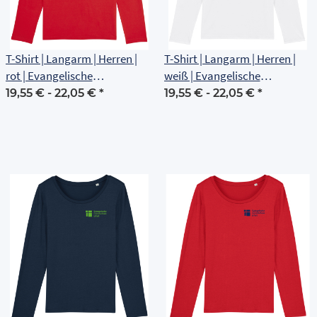
T-Shirt | Langarm | Herren |
T-Shirt | Langarm | Herren |
rot | Evangelische
weiß | Evangelische
Grundschule Erfurt
Grundschule Erfurt
19,55 € -
22,05 €
*
19,55 € -
22,05 €
*