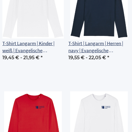
T-Shirt Langarm | Kinder |
T-Shirt | Langarm | Herren |
weiß | Evangelische
navy | Evangelische
Grundschule Erfurt
Grundschule Erfurt
19,45 € -
21,95 €
*
19,55 € -
22,05 €
*