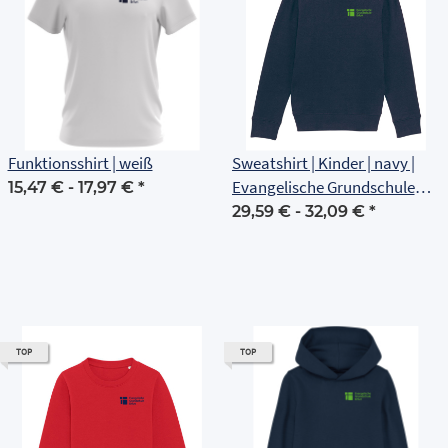
Funktionsshirt | weiß
Sweatshirt | Kinder | navy |
Evangelische Grundschule
15,47 € -
17,97 €
*
Erfurt
29,59 € -
32,09 €
*
TOP
TOP