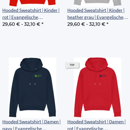
Hooded Sweatshirt | Kinder |
Hooded Sweatshirt | Kinder |
rot | Evangelische
heather grau | Evangelische
Grundschule Erfurt
Grundschule Erfurt
29,60 € -
32,10 €
*
29,60 € -
32,10 €
*
TOP
Hooded Sweatshirt | Damen |
Hooded Sweatshirt | Damen |
navy | Evangelische
rot | Evangelische