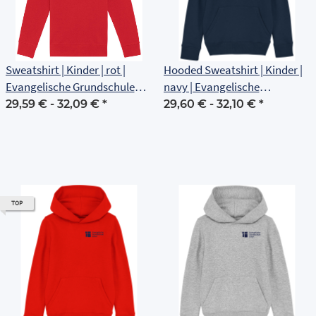
Sweatshirt | Kinder | rot |
Hooded Sweatshirt | Kinder |
Evangelische Grundschule
navy | Evangelische
Erfurt
Grundschule Erfurt
29,59 € -
32,09 €
*
29,60 € -
32,10 €
*
TOP