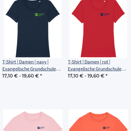
T-Shirt | Damen | navy |
T-Shirt | Damen | rot |
Evangelische Grundschule
Evangelische Grundschule
Erfurt
Erfurt
17,10 € -
19,60 €
*
17,10 € -
19,60 €
*