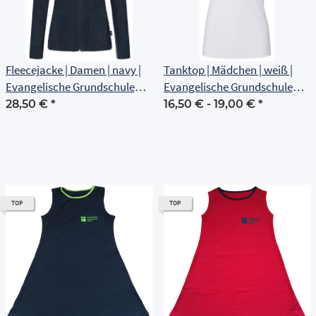
Fleecejacke | Damen | navy |
Tanktop | Mädchen | weiß |
Evangelische Grundschule
Evangelische Grundschule
Erfurt
Erfurt
28,50 €
*
16,50 € -
19,00 €
*
TOP
TOP