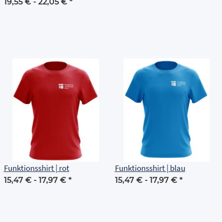
Grundschule Erfurt
19,55 € -
22,05 €
*
Funktionsshirt | rot
Funktionsshirt | blau
15,47 € -
17,97 €
*
15,47 € -
17,97 €
*