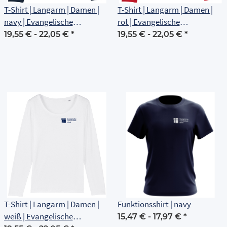
T-Shirt | Langarm | Damen |
T-Shirt | Langarm | Damen |
navy | Evangelische
rot | Evangelische
Grundschule Erfurt
Grundschule Erfurt
19,55 € -
22,05 €
*
19,55 € -
22,05 €
*
T-Shirt | Langarm | Damen |
Funktionsshirt | navy
weiß | Evangelische
15,47 € -
17,97 €
*