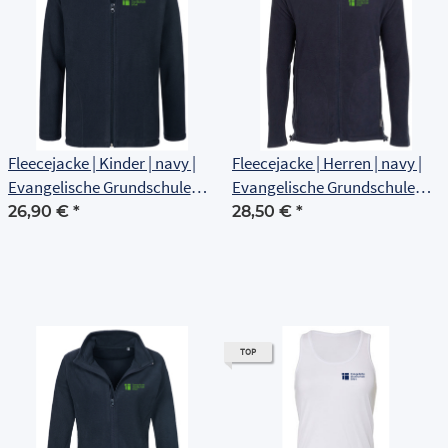
Fleecejacke | Kinder | navy |
Fleecejacke | Herren | navy |
Evangelische Grundschule
Evangelische Grundschule
Erfurt
Erfurt
26,90 €
*
28,50 €
*
TOP