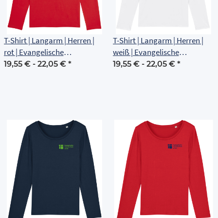
T-Shirt | Langarm | Herren |
T-Shirt | Langarm | Herren |
rot | Evangelische
weiß | Evangelische
Grundschule Erfurt
Grundschule Erfurt
19,55 € -
22,05 €
*
19,55 € -
22,05 €
*