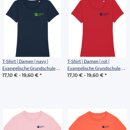
T-Shirt | Damen | navy |
T-Shirt | Damen | rot |
Evangelische Grundschule
Evangelische Grundschule
Erfurt
Erfurt
17,10 € -
19,60 €
*
17,10 € -
19,60 €
*