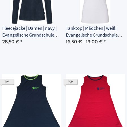
Fleecejacke | Damen | navy |
Tanktop | Mädchen | weiß |
Evangelische Grundschule
Evangelische Grundschule
Erfurt
Erfurt
28,50 €
*
16,50 € -
19,00 €
*
TOP
TOP