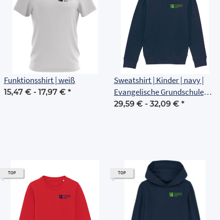
Funktionsshirt | weiß
Sweatshirt | Kinder | navy |
Evangelische Grundschule
15,47 € -
17,97 €
*
Erfurt
29,59 € -
32,09 €
*
TOP
TOP