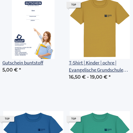
TOP
Gutschein buntstoff
T-Shirt | Kinder | ochre |
Evangelische Grundschule
5,00 €
*
Erfurt
16,50 € -
19,00 €
*
TOP
TOP