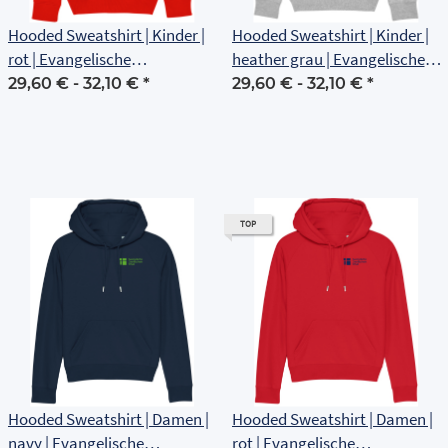
Hooded Sweatshirt | Kinder |
Hooded Sweatshirt | Kinder |
rot | Evangelische
heather grau | Evangelische
Grundschule Erfurt
Grundschule Erfurt
29,60 € -
32,10 €
*
29,60 € -
32,10 €
*
TOP
Hooded Sweatshirt | Damen |
Hooded Sweatshirt | Damen |
navy | Evangelische
rot | Evangelische