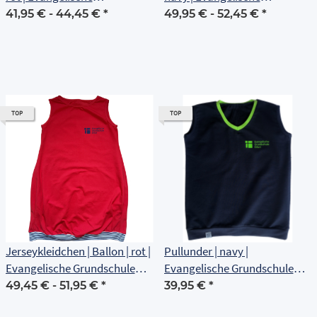
Grundschule Erfurt
Grundschule Erfurt
41,95 € -
44,45 €
*
49,95 € -
52,45 €
*
TOP
TOP
Jerseykleidchen | Ballon | rot |
Pullunder | navy |
Evangelische Grundschule
Evangelische Grundschule
Erfurt
Erfurt
49,45 € -
51,95 €
*
39,95 €
*