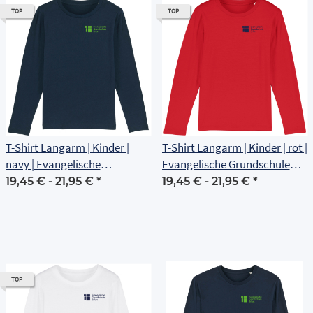
TOP
TOP
T-Shirt Langarm | Kinder |
T-Shirt Langarm | Kinder | rot |
navy | Evangelische
Evangelische Grundschule
Grundschule Erfurt
Erfurt
19,45 € -
21,95 €
*
19,45 € -
21,95 €
*
TOP