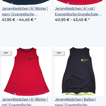
Jerseykleidchen | A | Winter |
Jerseykleidchen | A | rot |
navy | Evangelische
Evangelische Grundschule
Grundschule Erfurt
Erfurt
41,95 € -
44,45 €
*
40,95 € -
43,45 €
*
TOP
TOP
Jerseykleidchen | A | Winter |
Jerseykleidchen | Ballon |
rot | Evangelische
navy | Evangelische