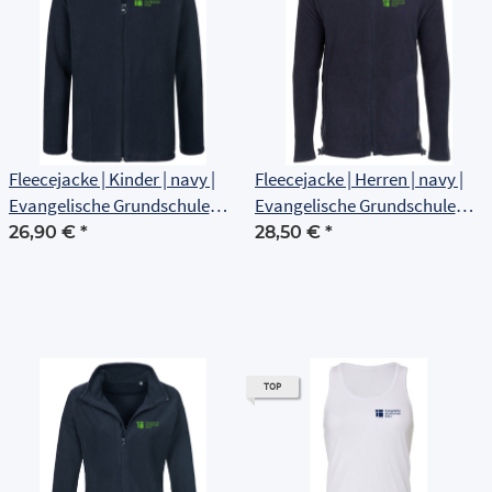
Fleecejacke | Kinder | navy |
Fleecejacke | Herren | navy |
Evangelische Grundschule
Evangelische Grundschule
Erfurt
Erfurt
26,90 €
*
28,50 €
*
TOP