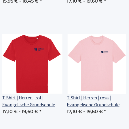
Erfurt
Erfurt
15,95 € -
18,45 €
*
17,10 € -
19,60 €
*
T-Shirt | Herren | rot |
T-Shirt | Herren | rosa |
Evangelische Grundschule
Evangelische Grundschule
Erfurt
Erfurt
17,10 € -
19,60 €
*
17,10 € -
19,60 €
*