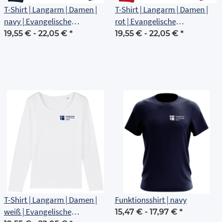
T-Shirt | Langarm | Damen |
T-Shirt | Langarm | Damen |
navy | Evangelische
rot | Evangelische
Grundschule Erfurt
Grundschule Erfurt
19,55 € -
22,05 €
*
19,55 € -
22,05 €
*
T-Shirt | Langarm | Damen |
Funktionsshirt | navy
weiß | Evangelische
15,47 € -
17,97 €
*