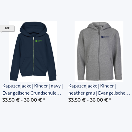
TOP
Kapuzenjacke | Kinder | navy |
Kapuzenjacke | Kinder |
Evangelische Grundschule
heather grau | Evangelische
Erfurt
Grundschule Erfurt
33,50 € -
36,00 €
*
33,50 € -
36,00 €
*