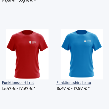
Grundschule Erfurt
19,55 € -
22,05 €
*
Funktionsshirt | rot
Funktionsshirt | blau
15,47 € -
17,97 €
*
15,47 € -
17,97 €
*