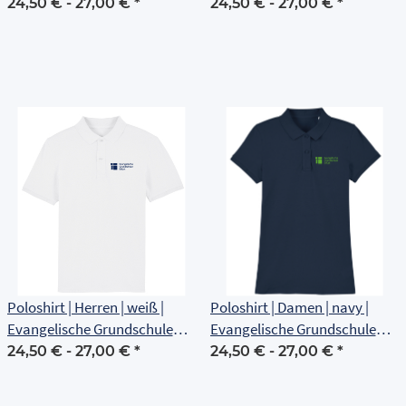
Erfurt
Erfurt
24,50 € -
27,00 €
*
24,50 € -
27,00 €
*
Poloshirt | Herren | weiß |
Poloshirt | Damen | navy |
Evangelische Grundschule
Evangelische Grundschule
Erfurt
Erfurt
24,50 € -
27,00 €
*
24,50 € -
27,00 €
*