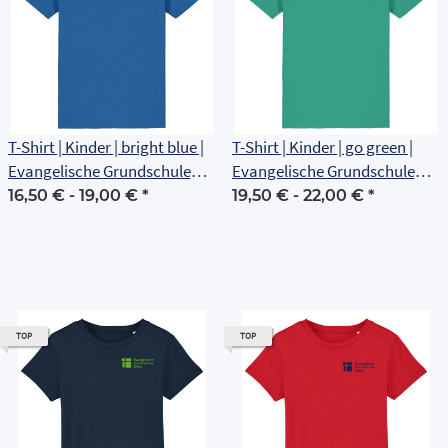
T-Shirt | Kinder | bright blue |
T-Shirt | Kinder | go green |
Evangelische Grundschule
Evangelische Grundschule
Erfurt
Erfurt
16,50 € -
19,00 €
*
19,50 € -
22,00 €
*
TOP
TOP