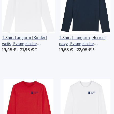
T-Shirt Langarm | Kinder |
T-Shirt | Langarm | Herren |
weiß | Evangelische
navy | Evangelische
Grundschule Erfurt
Grundschule Erfurt
19,45 € -
21,95 €
*
19,55 € -
22,05 €
*