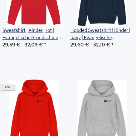
Sweatshirt | Kinder | rot |
Hooded Sweatshirt | Kinder |
Evangelische Grundschule
navy | Evangelische
Erfurt
Grundschule Erfurt
29,59 € -
32,09 €
*
29,60 € -
32,10 €
*
TOP