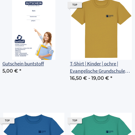
TOP
Gutschein buntstoff
T-Shirt | Kinder | ochre |
Evangelische Grundschule
5,00 €
*
Erfurt
16,50 € -
19,00 €
*
TOP
TOP