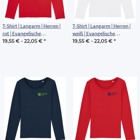
T-Shirt | Langarm | Herren |
T-Shirt | Langarm | Herren |
rot | Evangelische
weiß | Evangelische
Grundschule Erfurt
Grundschule Erfurt
19,55 € -
22,05 €
*
19,55 € -
22,05 €
*