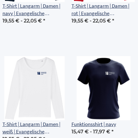
T-Shirt | Langarm | Damen |
T-Shirt | Langarm | Damen |
navy | Evangelische
rot | Evangelische
Grundschule Erfurt
Grundschule Erfurt
19,55 € -
22,05 €
*
19,55 € -
22,05 €
*
T-Shirt | Langarm | Damen |
Funktionsshirt | navy
weiß | Evangelische
15,47 € -
17,97 €
*