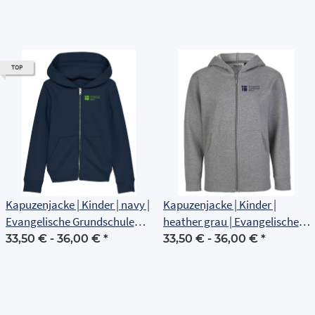
TOP
Kapuzenjacke | Kinder | navy |
Kapuzenjacke | Kinder |
Evangelische Grundschule
heather grau | Evangelische
Erfurt
Grundschule Erfurt
33,50 € -
36,00 €
*
33,50 € -
36,00 €
*