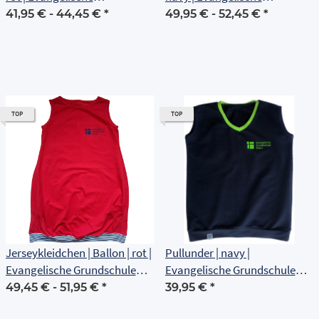
Grundschule Erfurt
Grundschule Erfurt
41,95 € -
44,45 €
*
49,95 € -
52,45 €
*
TOP
TOP
Jerseykleidchen | Ballon | rot |
Pullunder | navy |
Evangelische Grundschule
Evangelische Grundschule
Erfurt
Erfurt
49,45 € -
51,95 €
*
39,95 €
*