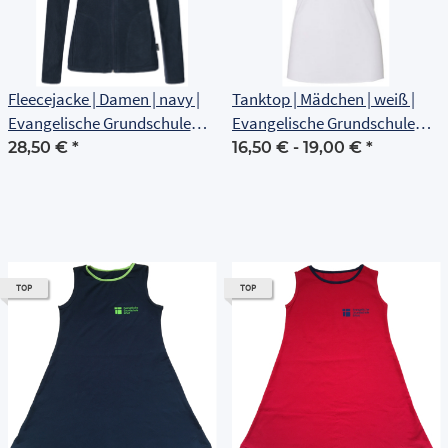
Fleecejacke | Damen | navy |
Tanktop | Mädchen | weiß |
Evangelische Grundschule
Evangelische Grundschule
Erfurt
Erfurt
28,50 €
*
16,50 € -
19,00 €
*
TOP
TOP