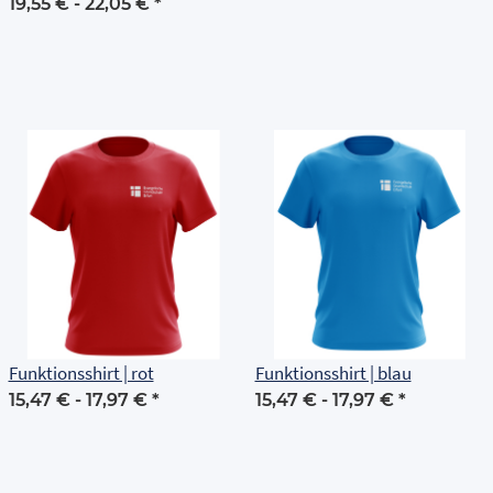
Grundschule Erfurt
19,55 € -
22,05 €
*
Funktionsshirt | rot
Funktionsshirt | blau
15,47 € -
17,97 €
*
15,47 € -
17,97 €
*