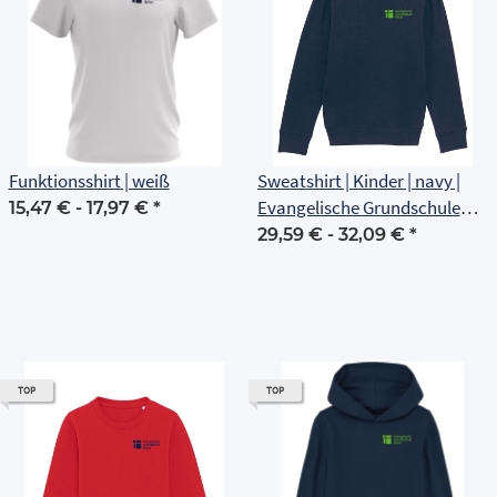
Funktionsshirt | weiß
Sweatshirt | Kinder | navy |
Evangelische Grundschule
15,47 € -
17,97 €
*
Erfurt
29,59 € -
32,09 €
*
TOP
TOP