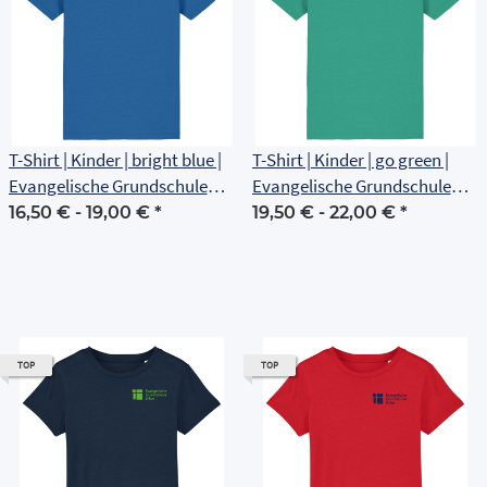
T-Shirt | Kinder | bright blue |
T-Shirt | Kinder | go green |
Evangelische Grundschule
Evangelische Grundschule
Erfurt
Erfurt
16,50 € -
19,00 €
*
19,50 € -
22,00 €
*
TOP
TOP