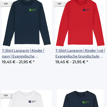
TOP
TOP
T-Shirt Langarm | Kinder |
T-Shirt Langarm | Kinder | rot |
navy | Evangelische
Evangelische Grundschule
Grundschule Erfurt
Erfurt
19,45 € -
21,95 €
*
19,45 € -
21,95 €
*
TOP