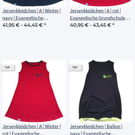
Jerseykleidchen | A | Winter |
Jerseykleidchen | A | rot |
navy | Evangelische
Evangelische Grundschule
Grundschule Erfurt
Erfurt
41,95 € -
44,45 €
*
40,95 € -
43,45 €
*
TOP
TOP
Jerseykleidchen | A | Winter |
Jerseykleidchen | Ballon |
rot | Evangelische
navy | Evangelische