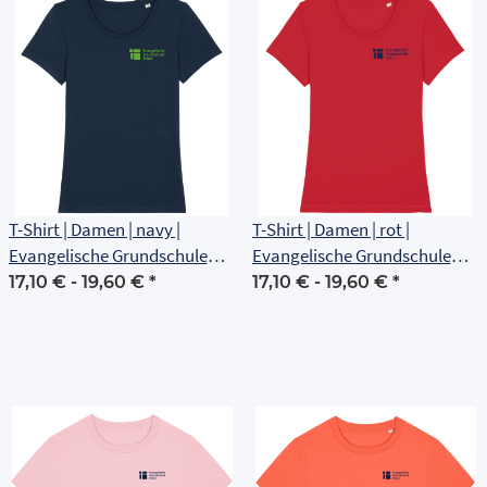
T-Shirt | Damen | navy |
T-Shirt | Damen | rot |
Evangelische Grundschule
Evangelische Grundschule
Erfurt
Erfurt
17,10 € -
19,60 €
*
17,10 € -
19,60 €
*