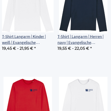
T-Shirt Langarm | Kinder |
T-Shirt | Langarm | Herren |
weiß | Evangelische
navy | Evangelische
Grundschule Erfurt
Grundschule Erfurt
19,45 € -
21,95 €
*
19,55 € -
22,05 €
*