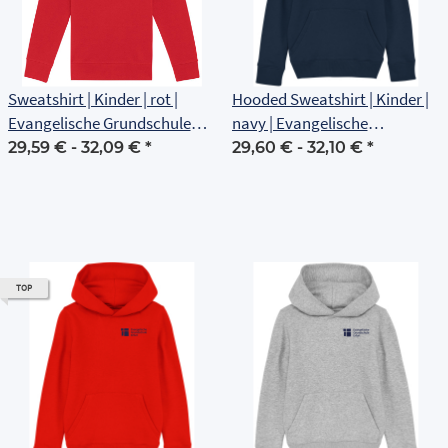
Sweatshirt | Kinder | rot |
Hooded Sweatshirt | Kinder |
Evangelische Grundschule
navy | Evangelische
Erfurt
Grundschule Erfurt
29,59 € -
32,09 €
*
29,60 € -
32,10 €
*
TOP