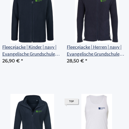
Fleecejacke | Kinder | navy |
Fleecejacke | Herren | navy |
Evangelische Grundschule
Evangelische Grundschule
Erfurt
Erfurt
26,90 €
*
28,50 €
*
TOP