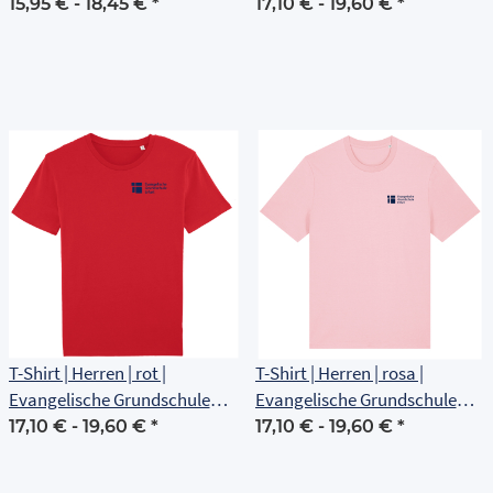
Erfurt
Erfurt
15,95 € -
18,45 €
*
17,10 € -
19,60 €
*
T-Shirt | Herren | rot |
T-Shirt | Herren | rosa |
Evangelische Grundschule
Evangelische Grundschule
Erfurt
Erfurt
17,10 € -
19,60 €
*
17,10 € -
19,60 €
*