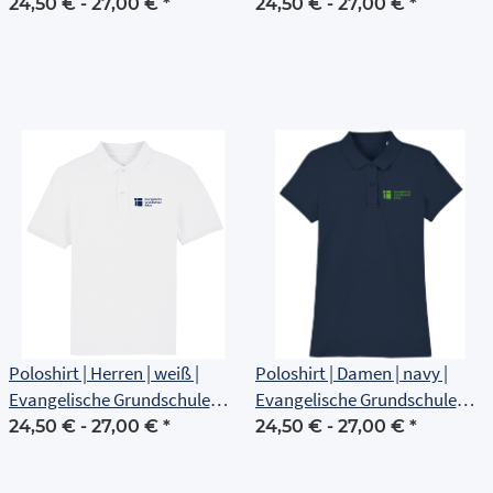
Erfurt
Erfurt
24,50 € -
27,00 €
*
24,50 € -
27,00 €
*
Poloshirt | Herren | weiß |
Poloshirt | Damen | navy |
Evangelische Grundschule
Evangelische Grundschule
Erfurt
Erfurt
24,50 € -
27,00 €
*
24,50 € -
27,00 €
*