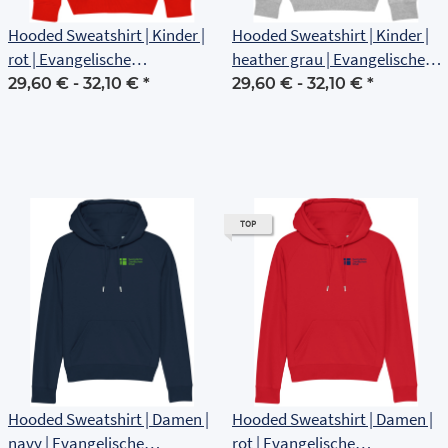
Hooded Sweatshirt | Kinder |
Hooded Sweatshirt | Kinder |
rot | Evangelische
heather grau | Evangelische
Grundschule Erfurt
Grundschule Erfurt
29,60 € -
32,10 €
*
29,60 € -
32,10 €
*
TOP
Hooded Sweatshirt | Damen |
Hooded Sweatshirt | Damen |
navy | Evangelische
rot | Evangelische