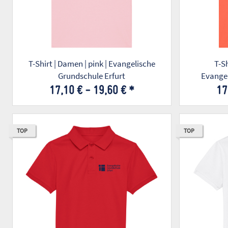
T-Shirt | Damen | pink | Evangelische
T-Shirt | Da
Grundschule Erfurt
Evangel
17,10 € -
19,60 €
*
17
TOP
TOP