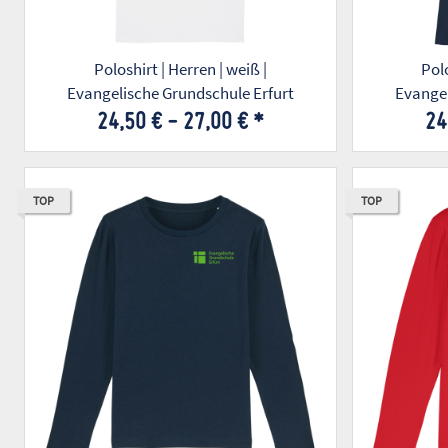
Poloshirt | Herren | weiß |
Polo
Evangelische Grundschule Erfurt
Evangel
24,50 € -
27,00 €
*
24
TOP
TOP