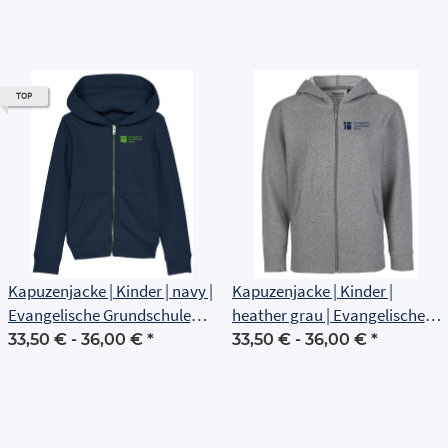
TOP
Kapuzenjacke | Kinder | navy |
Kapuzenjacke | Kinder |
Evangelische Grundschule
heather grau | Evangelische
Erfurt
Grundschule Erfurt
33,50 € -
36,00 €
*
33,50 € -
36,00 €
*