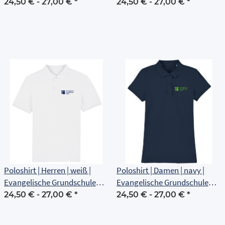
Erfurt
Erfurt
24,50 € -
27,00 €
*
24,50 € -
27,00 €
*
Poloshirt | Herren | weiß |
Poloshirt | Damen | navy |
Evangelische Grundschule
Evangelische Grundschule
Erfurt
Erfurt
24,50 € -
27,00 €
*
24,50 € -
27,00 €
*