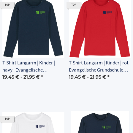
TOP
TOP
T-Shirt Langarm | Kinder |
T-Shirt Langarm | Kinder | rot |
navy | Evangelische
Evangelische Grundschule
Grundschule Erfurt
Erfurt
19,45 € -
21,95 €
*
19,45 € -
21,95 €
*
TOP