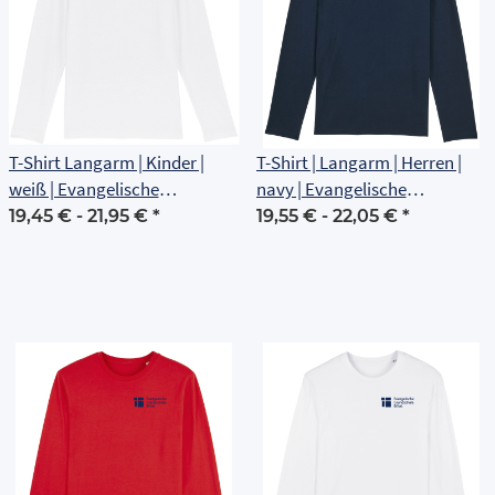
T-Shirt Langarm | Kinder |
T-Shirt | Langarm | Herren |
weiß | Evangelische
navy | Evangelische
Grundschule Erfurt
Grundschule Erfurt
19,45 € -
21,95 €
*
19,55 € -
22,05 €
*