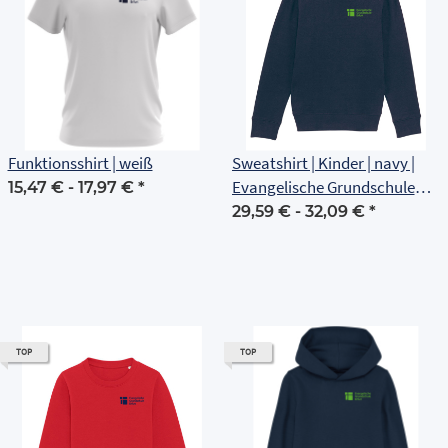
Funktionsshirt | weiß
Sweatshirt | Kinder | navy |
Evangelische Grundschule
15,47 € -
17,97 €
*
Erfurt
29,59 € -
32,09 €
*
TOP
TOP