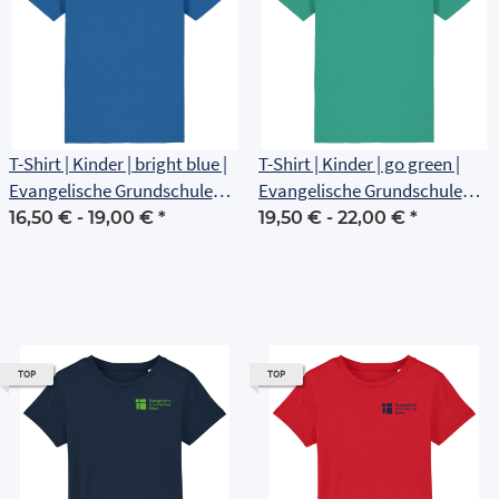
T-Shirt | Kinder | bright blue |
T-Shirt | Kinder | go green |
Evangelische Grundschule
Evangelische Grundschule
Erfurt
Erfurt
16,50 € -
19,00 €
*
19,50 € -
22,00 €
*
TOP
TOP