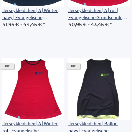
Jerseykleidchen | A | Winter |
Jerseykleidchen | A | rot |
navy | Evangelische
Evangelische Grundschule
Grundschule Erfurt
Erfurt
41,95 € -
44,45 €
*
40,95 € -
43,45 €
*
TOP
TOP
Jerseykleidchen | A | Winter |
Jerseykleidchen | Ballon |
rot | Evangelische
navy | Evangelische