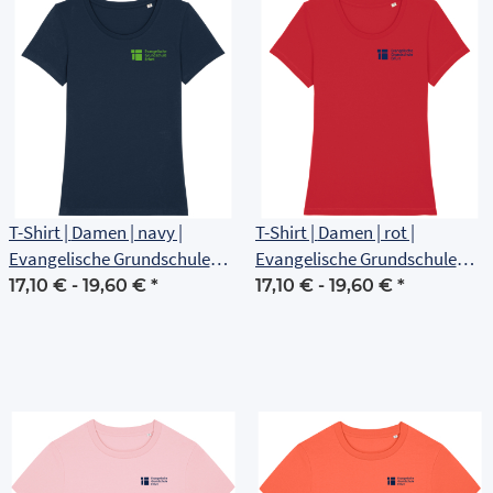
T-Shirt | Damen | navy |
T-Shirt | Damen | rot |
Evangelische Grundschule
Evangelische Grundschule
Erfurt
Erfurt
17,10 € -
19,60 €
*
17,10 € -
19,60 €
*