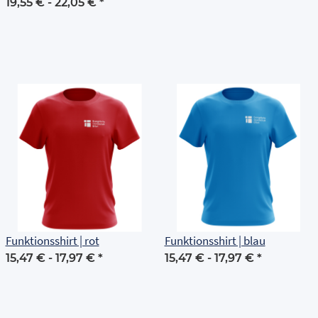
Grundschule Erfurt
19,55 € -
22,05 €
*
Funktionsshirt | rot
Funktionsshirt | blau
15,47 € -
17,97 €
*
15,47 € -
17,97 €
*