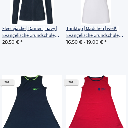
Fleecejacke | Damen | navy |
Tanktop | Mädchen | weiß |
Evangelische Grundschule
Evangelische Grundschule
Erfurt
Erfurt
28,50 €
*
16,50 € -
19,00 €
*
TOP
TOP