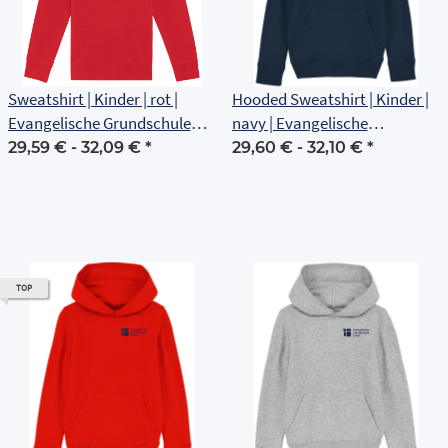
Sweatshirt | Kinder | rot |
Hooded Sweatshirt | Kinder |
Evangelische Grundschule
navy | Evangelische
Erfurt
Grundschule Erfurt
29,59 € -
32,09 €
*
29,60 € -
32,10 €
*
TOP