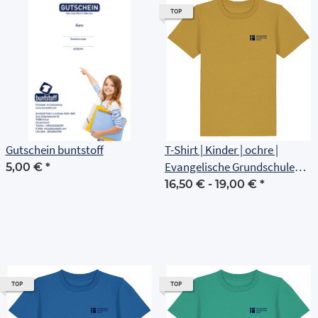
TOP
Gutschein buntstoff
T-Shirt | Kinder | ochre |
Evangelische Grundschule
5,00 €
*
Erfurt
16,50 € -
19,00 €
*
TOP
TOP