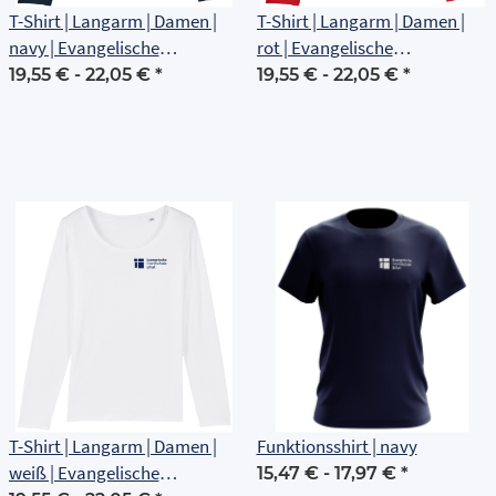
T-Shirt | Langarm | Damen |
T-Shirt | Langarm | Damen |
navy | Evangelische
rot | Evangelische
Grundschule Erfurt
Grundschule Erfurt
19,55 € -
22,05 €
*
19,55 € -
22,05 €
*
T-Shirt | Langarm | Damen |
Funktionsshirt | navy
weiß | Evangelische
15,47 € -
17,97 €
*