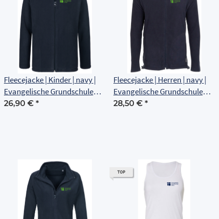
Fleecejacke | Kinder | navy |
Fleecejacke | Herren | navy |
Evangelische Grundschule
Evangelische Grundschule
Erfurt
Erfurt
26,90 €
*
28,50 €
*
TOP