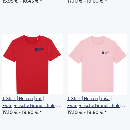
Erfurt
Erfurt
15,95 € -
18,45 €
*
17,10 € -
19,60 €
*
T-Shirt | Herren | rot |
T-Shirt | Herren | rosa |
Evangelische Grundschule
Evangelische Grundschule
Erfurt
Erfurt
17,10 € -
19,60 €
*
17,10 € -
19,60 €
*