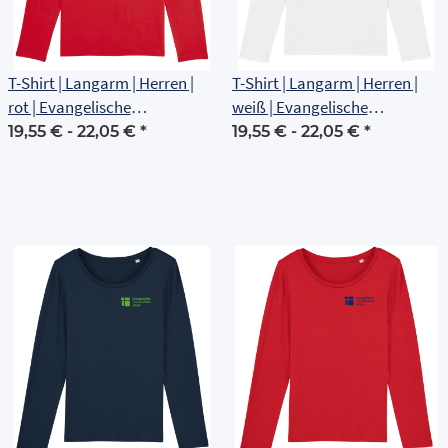
T-Shirt | Langarm | Herren |
T-Shirt | Langarm | Herren |
rot | Evangelische
weiß | Evangelische
Grundschule Erfurt
Grundschule Erfurt
19,55 € -
22,05 €
*
19,55 € -
22,05 €
*